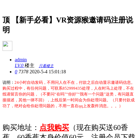
网站公告
顶
【新手必看】VR资源猴邀请码注册说
明
admin
LV.0
楼主
只看楼主
0
7378
2020-5-4 15:01:18
说明：
24小时自动发码，不用问人在不在，付款之后自动显示邀请码信息。
购买过程中，有任何问题，可联系
852999435处理，人在时马上处理，不在
线请留言你的问题，（不要问“在吗”“你好”“我有一个问题”这类，有问题直
接描述，其他一律不回），上线后第一时间会为你处理问题。
（只要付款成
功了，绝对会给你处理问题的，不用一直在qq上发轰炸消息。。。）
购买地址：
点我购买
（现在购买送60香
蕉，60
香蕉
本身价值60元，注册会员下载