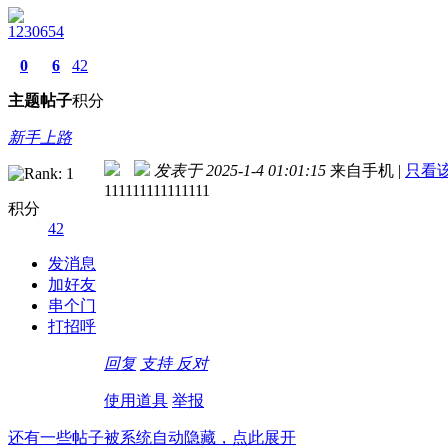
1230654
0
6
42
主题
帖子
积分
新手上路
发表于 2025-1-4 01:01:15
来自手机
|
只看
111111111111111
积分
42
发消息
加好友
串个门
打招呼
回复
支持
反对
使用道具
举报
还有一些帖子被系统自动隐藏，点此展开