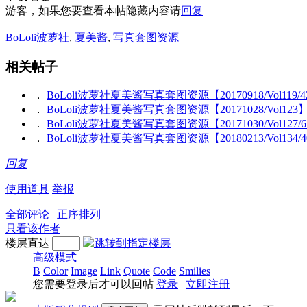
游客，如果您要查看本帖隐藏内容请
回复
BoLoli波萝社
,
夏美酱
,
写真套图资源
相关帖子
．
BoLoli波萝社夏美酱写真套图资源【20170918/Vol119/4
．
BoLoli波萝社夏美酱写真套图资源【20171028/Vol123
．
BoLoli波萝社夏美酱写真套图资源【20171030/Vol127/6
．
BoLoli波萝社夏美酱写真套图资源【20180213/Vol134/4
回复
使用道具
举报
全部评论
|
正序排列
只看该作者
|
楼层直达
高级模式
B
Color
Image
Link
Quote
Code
Smilies
您需要登录后才可以回帖
登录
|
立即注册