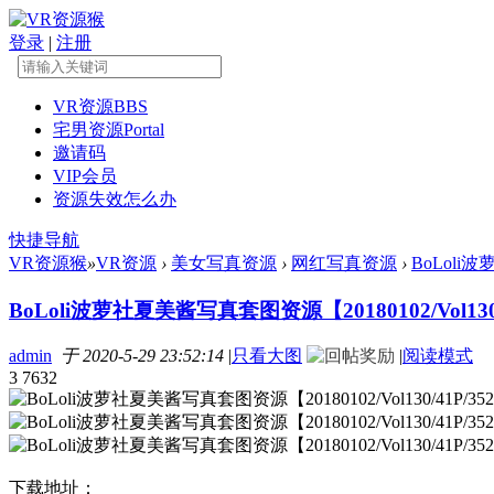
登录
|
注册
VR资源
BBS
宅男资源
Portal
邀请码
VIP会员
资源失效怎么办
快捷导航
VR资源猴
»
VR资源
›
美女写真资源
›
网红写真资源
›
BoLoli波
BoLoli波萝社夏美酱写真套图资源【20180102/Vol130
admin
于 2020-5-29 23:52:14
|
只看大图
|
阅读模式
3
7632
下载地址：